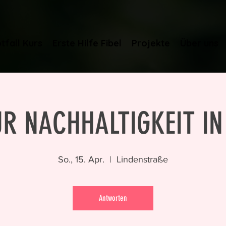
tfall Kurs
Erste Hilfe Fibel
Projekte
Über uns
UR NACHHALTIGKEIT IN
So., 15. Apr.
  |  
Lindenstraße
Antworten